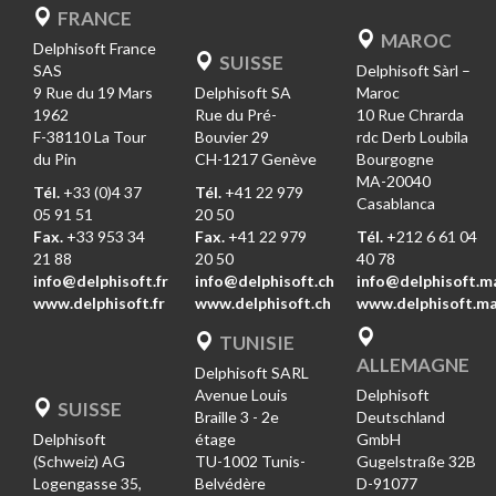
FRANCE
MAROC
Delphisoft France
SUISSE
SAS
Delphisoft Sàrl –
9 Rue du 19 Mars
Delphisoft SA
Maroc
1962
Rue du Pré-
10 Rue Chrarda
F-38110 La Tour
Bouvier 29
rdc Derb Loubila
du Pin
CH-1217 Genève
Bourgogne
MA-20040
Tél.
+33 (0)4 37
Tél.
+41 22 979
Casablanca
05 91 51
20 50
Fax.
+33 953 34
Fax.
+41 22 979
Tél.
+212 6 61 04
21 88
20 50
40 78
info@delphisoft.fr
info@delphisoft.ch
info@delphisoft.m
www.delphisoft.fr
www.delphisoft.ch
www.delphisoft.m
TUNISIE
ALLEMAGNE
Delphisoft SARL
Avenue Louis
Delphisoft
SUISSE
Braille 3 - 2e
Deutschland
Delphisoft
étage
GmbH
(Schweiz) AG
TU-1002 Tunis-
Gugelstraße 32B
Logengasse 35,
Belvédère
D-91077