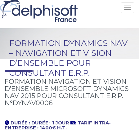
Toggl
FORMATION DYNAMICS NAV
– NAVIGATION ET VISION
D’ENSEMBLE POUR
CONSULTANT E.R.P.
FORMATION NAVIGATION ET VISION
D’ENSEMBLE MICROSOFT DYNAMICS
NAV 2015 POUR CONSULTANT E.R.P.
N°DYNAV0006
DURÉE :
DURÉE: 1 JOUR
TARIF INTRA-
ENTREPRISE : 1400€ H.T.