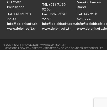
CH-2502
Neunkirchen am
Tél.
+216 71 90
Biel/Bienne
Brand
92 60
Tél.
+41 32 910
Fax.
+216 71 90
Tél.
+49 9131
22 00
92 60
62589 66
info@delphisoft.ch
info@delphisoft.com.tn
Info@delphisoft.d
www.delphisoft.ch
www.delphisoft.tn
www.delphisoft.de
© DELPHISOFT FRANCE 2026 -
WWW.DELPHISOFT.FR
MENTIONS LÉGALES
-
CRÉDITS
-
PROTECTION DE VOS DONNÉES PERSONNELLES