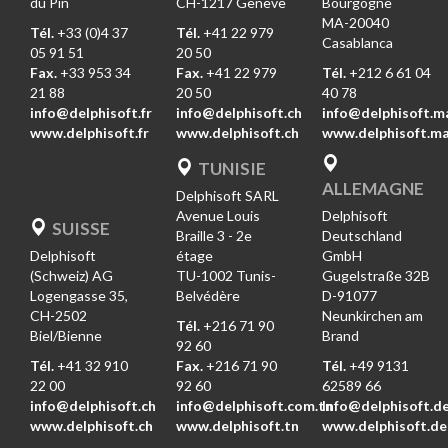
du Pin
CH-1217 Genève
Bourgogne
MA-20040
Tél.
+33 (0)4 37
Tél.
+41 22 979
Casablanca
05 91 51
20 50
Fax.
+33 953 34
Fax.
+41 22 979
Tél.
+212 6 61 04
21 88
20 50
40 78
info@delphisoft.fr
info@delphisoft.ch
info@delphisoft.m
www.delphisoft.fr
www.delphisoft.ch
www.delphisoft.m
TUNISIE
ALLEMAGNE
Delphisoft SARL
Avenue Louis
Delphisoft
SUISSE
Braille 3 - 2e
Deutschland
Delphisoft
étage
GmbH
(Schweiz) AG
TU-1002 Tunis-
Gugelstraße 32B
Logengasse 35,
Belvédère
D-91077
CH-2502
Neunkirchen am
Tél.
+216 71 90
Biel/Bienne
Brand
92 60
Tél.
+41 32 910
Fax.
+216 71 90
Tél.
+49 9131
22 00
92 60
62589 66
info@delphisoft.ch
info@delphisoft.com.tn
Info@delphisoft.d
www.delphisoft.ch
www.delphisoft.tn
www.delphisoft.de