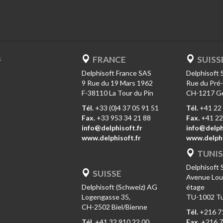
FRANCE
SUISS
S
Delphisoft France SAS
Delphisoft 
9 Rue du 19 Mars 1962
Rue du Pré
F-38110 La Tour du Pin
CH-1217 G
Tél.
+33 (0)4 37 05 91 51
Tél.
+41 22 
Fax.
+33 953 34 21 88
Fax.
+41 22
info@delphisoft.fr
info@delph
www.delphisoft.fr
www.delphi
TUNIS
Delphisoft
SUISSE
Avenue Louis
Delphisoft (Schweiz) AG
étage
Logengasse 35,
TU-1002 Tu
CH-2502 Biel/Bienne
Tél.
+216 71
Tél.
+41 32 910 22 00
Fax.
+216 7