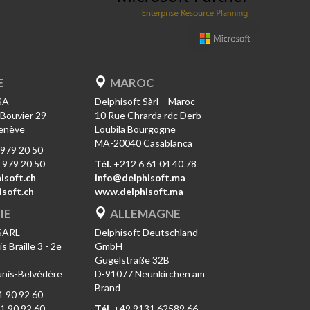
E
MAROC
SA
Delphisoft Sàrl – Maroc
-Bouvier 29
10 Rue Chrarda rdc Derb
enève
Loubila Bourgogne
MA-20040 Casablanca
979 20 50
 979 20 50
Tél.
+212 6 61 04 40 78
isoft.ch
info@delphisoft.ma
soft.ch
www.delphisoft.ma
IE
ALLEMAGNE
 SARL
Delphisoft Deutschland
 Braille 3 - 2e
GmbH
Gugelstraße 32B
nis-Belvédère
D-91077 Neunkirchen am
Brand
 90 92 60
1 90 92 60
Tél.
+49 9131 62589 66