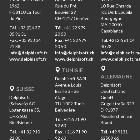
1962
Rue du Pré-
10 Rue Chrarda
F-38110 La Tour
Bouvier 29
rdc Derb Loubila
du Pin
CH-1217 Genève
Bourgogne
MA-20040
Tél.
+33 (0)4 37
Tél.
+41 22 979
Casablanca
05 91 51
20 50
Fax.
+33 953 34
Fax.
+41 22 979
Tél.
+212 6 61 04
21 88
20 50
40 78
info@delphisoft.fr
info@delphisoft.ch
info@delphisoft.m
www.delphisoft.fr
www.delphisoft.ch
www.delphisoft.m
TUNISIE
ALLEMAGNE
Delphisoft SARL
Avenue Louis
Delphisoft
SUISSE
Braille 3 - 2e
Deutschland
Delphisoft
étage
GmbH
(Schweiz) AG
TU-1002 Tunis-
Gugelstraße 32B
Logengasse 35,
Belvédère
D-91077
CH-2502
Neunkirchen am
Tél.
+216 71 90
Biel/Bienne
Brand
92 60
Tél.
+41 32 910
Fax.
+216 71 90
Tél.
+49 9131
22 00
92 60
62589 66