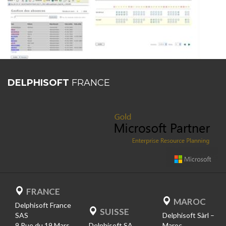
DELPHISOFT
FRANCE
FRANCE
MAROC
Delphisoft France
SUISSE
SAS
Delphisoft Sàrl –
9 Rue du 19 Mars
Delphisoft SA
Maroc