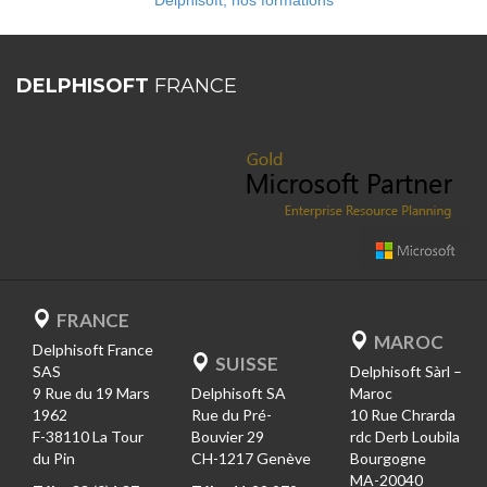
Delphisoft, nos formations
DELPHISOFT
FRANCE
FRANCE
MAROC
Delphisoft France
SUISSE
SAS
Delphisoft Sàrl –
9 Rue du 19 Mars
Delphisoft SA
Maroc
1962
Rue du Pré-
10 Rue Chrarda
F-38110 La Tour
Bouvier 29
rdc Derb Loubila
du Pin
CH-1217 Genève
Bourgogne
MA-20040