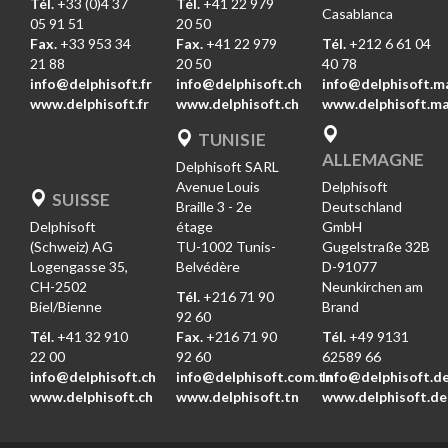
Tél.
+33 (0)4 37
Tél.
+41 22 979
Casablanca
05 91 51
20 50
Fax.
+33 953 34
Fax.
+41 22 979
Tél.
+212 6 61 04
21 88
20 50
40 78
info@delphisoft.fr
info@delphisoft.ch
info@delphisoft.m
www.delphisoft.fr
www.delphisoft.ch
www.delphisoft.m
TUNISIE
ALLEMAGNE
Delphisoft SARL
Avenue Louis
Delphisoft
SUISSE
Braille 3 - 2e
Deutschland
Delphisoft
étage
GmbH
(Schweiz) AG
TU-1002 Tunis-
Gugelstraße 32B
Logengasse 35,
Belvédère
D-91077
CH-2502
Neunkirchen am
Tél.
+216 71 90
Biel/Bienne
Brand
92 60
Tél.
+41 32 910
Fax.
+216 71 90
Tél.
+49 9131
22 00
92 60
62589 66
info@delphisoft.ch
info@delphisoft.com.tn
Info@delphisoft.d
www.delphisoft.ch
www.delphisoft.tn
www.delphisoft.de