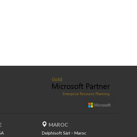
E
MAROC
SA
Delphisoft Sàrl – Maroc