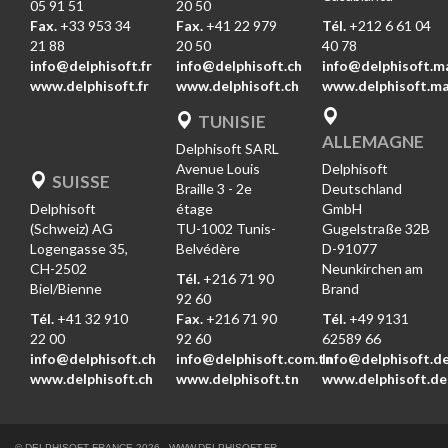
05 91 51
20 50
Fax.
+33 953 34
Fax.
+41 22 979
Tél.
+212 6 61 04
21 88
20 50
40 78
info@delphisoft.fr
info@delphisoft.ch
info@delphisoft.m
www.delphisoft.fr
www.delphisoft.ch
www.delphisoft.m
TUNISIE
ALLEMAGNE
Delphisoft SARL
Avenue Louis
Delphisoft
SUISSE
Braille 3 - 2e
Deutschland
Delphisoft
étage
GmbH
(Schweiz) AG
TU-1002 Tunis-
Gugelstraße 32B
Logengasse 35,
Belvédère
D-91077
CH-2502
Neunkirchen am
Tél.
+216 71 90
Biel/Bienne
Brand
92 60
Tél.
+41 32 910
Fax.
+216 71 90
Tél.
+49 9131
22 00
92 60
62589 66
info@delphisoft.ch
info@delphisoft.com.tn
Info@delphisoft.d
www.delphisoft.ch
www.delphisoft.tn
www.delphisoft.de
© DELPHISOFT FRANCE 2026 -
WWW.DELPHISOFT.FR